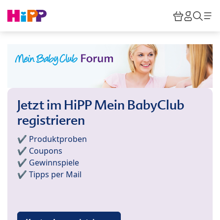
Skip to main content
Warenkor
HiPP M
Such
Jetzt im HiPP Mein BabyClub
registrieren
✔️ Produktproben
✔️ Coupons
✔️ Gewinnspiele
✔️ Tipps per Mail