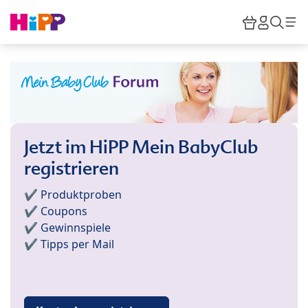
Skip to main content
Warenkor
HiPP M
Such
Jetzt im HiPP Mein BabyClub
registrieren
✔️ Produktproben
✔️ Coupons
✔️ Gewinnspiele
✔️ Tipps per Mail