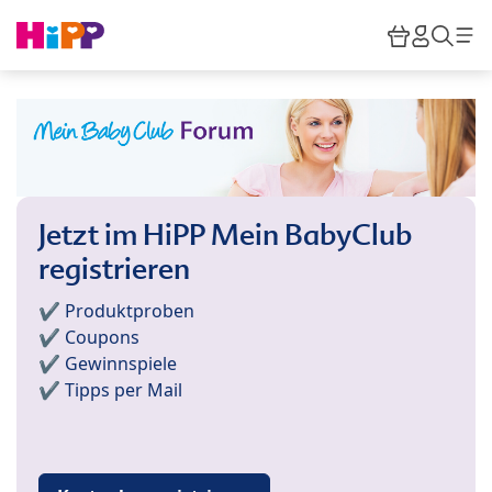
Skip to main content
Warenkor
HiPP M
Such
Jetzt im HiPP Mein BabyClub
registrieren
✔️ Produktproben
✔️ Coupons
✔️ Gewinnspiele
✔️ Tipps per Mail