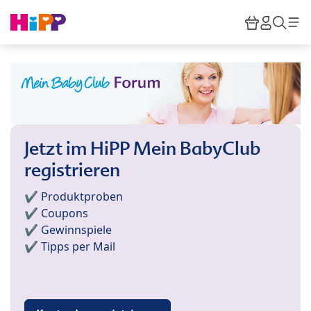
Skip to main content
Warenkor
HiPP M
Such
Jetzt im HiPP Mein BabyClub
registrieren
✔️ Produktproben
✔️ Coupons
✔️ Gewinnspiele
✔️ Tipps per Mail