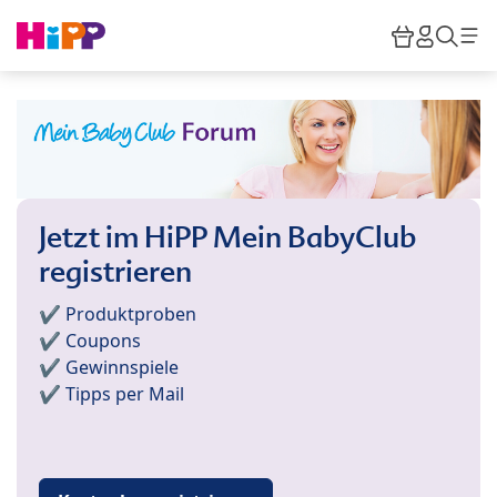
Skip to main content
Warenkor
HiPP M
Such
Jetzt im HiPP Mein BabyClub
registrieren
✔️ Produktproben
✔️ Coupons
✔️ Gewinnspiele
✔️ Tipps per Mail