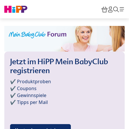
Skip to main content
Warenkor
HiPP M
Such
Jetzt im HiPP Mein BabyClub
registrieren
✔️ Produktproben
✔️ Coupons
✔️ Gewinnspiele
✔️ Tipps per Mail