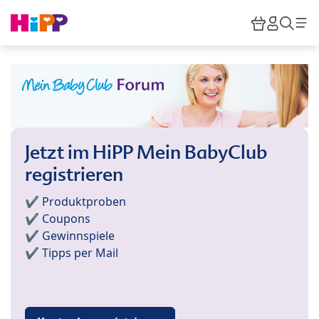
Skip to main content
Warenkor
HiPP M
Such
Jetzt im HiPP Mein BabyClub
registrieren
✔️ Produktproben
✔️ Coupons
✔️ Gewinnspiele
✔️ Tipps per Mail