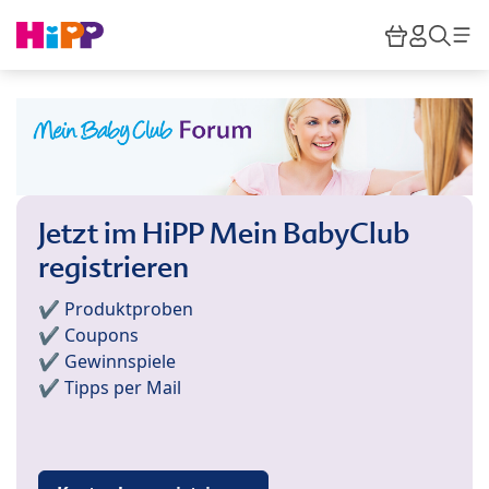
Skip to main content
Warenkor
HiPP M
Such
Jetzt im HiPP Mein BabyClub
registrieren
✔️ Produktproben
✔️ Coupons
✔️ Gewinnspiele
✔️ Tipps per Mail