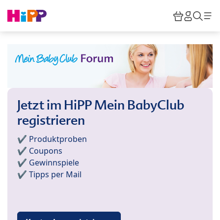
Skip to main content
Warenkor
HiPP M
Such
Jetzt im HiPP Mein BabyClub
registrieren
✔️ Produktproben
✔️ Coupons
✔️ Gewinnspiele
✔️ Tipps per Mail