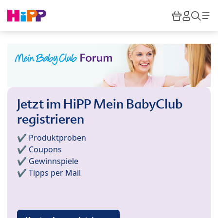
Skip to main content
Warenkor
HiPP M
Such
Jetzt im HiPP Mein BabyClub
registrieren
✔️ Produktproben
✔️ Coupons
✔️ Gewinnspiele
✔️ Tipps per Mail