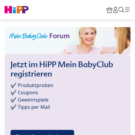
Skip to main content
Warenkor
HiPP M
Such
Jetzt im HiPP Mein BabyClub
registrieren
✔️ Produktproben
✔️ Coupons
✔️ Gewinnspiele
✔️ Tipps per Mail