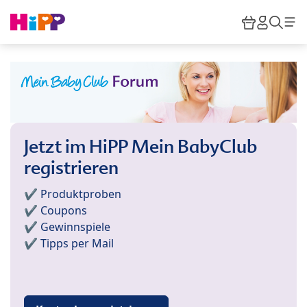
Skip to main content
Warenkor
HiPP M
Such
Jetzt im HiPP Mein BabyClub
registrieren
✔️ Produktproben
✔️ Coupons
✔️ Gewinnspiele
✔️ Tipps per Mail