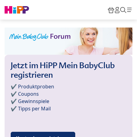
Skip to main content
Warenkor
HiPP M
Such
Jetzt im HiPP Mein BabyClub
registrieren
✔️ Produktproben
✔️ Coupons
✔️ Gewinnspiele
✔️ Tipps per Mail