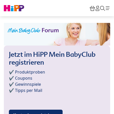
Skip to main content
Warenkor
HiPP M
Such
Jetzt im HiPP Mein BabyClub
registrieren
✔️ Produktproben
✔️ Coupons
✔️ Gewinnspiele
✔️ Tipps per Mail