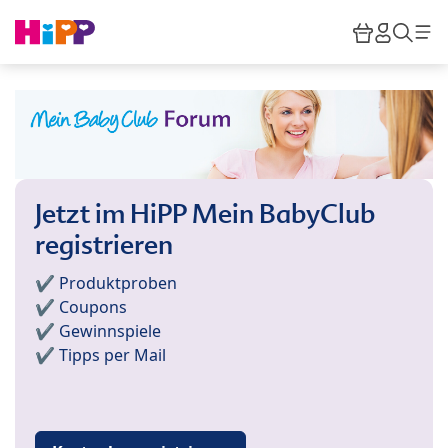
Skip to main content
Warenkor
HiPP M
Such
Jetzt im HiPP Mein BabyClub
registrieren
✔️ Produktproben
✔️ Coupons
✔️ Gewinnspiele
✔️ Tipps per Mail