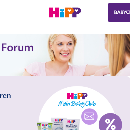
BABYC
eren