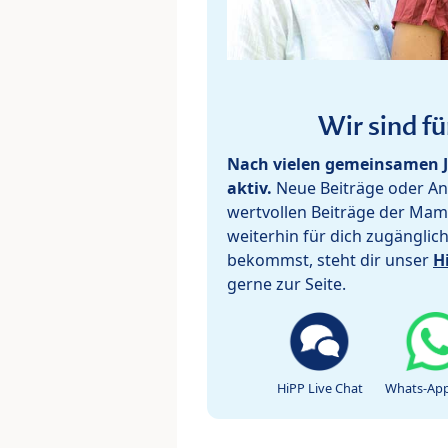
Wir sind fü
Nach vielen gemeinsamen J
aktiv.
Neue Beiträge oder Ant
wertvollen Beiträge der Mam
weiterhin für dich zugänglic
bekommst, steht dir unser
H
gerne zur Seite.
HiPP Live Chat
Whats-App