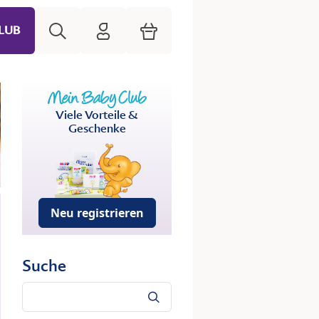
Suche
HiPP Mein Babyclub
Warenkorb
LUB
Viele Vorteile &
Geschenke
Neu registrieren
Suche
Suche