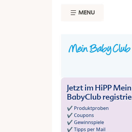
Skip to main content
MENU
Jetzt im HiPP Mein
BabyClub registri
✔️ Produktproben
✔️ Coupons
✔️ Gewinnspiele
✔️ Tipps per Mail