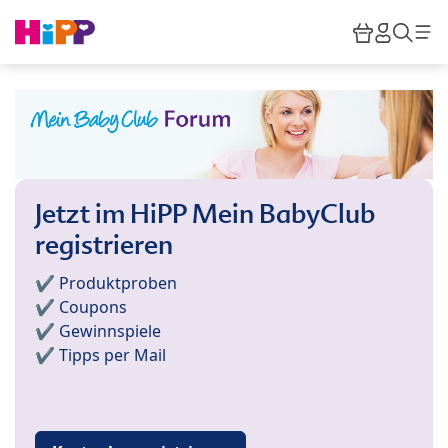
Skip to main content
Warenkor
HiPP M
Such
Jetzt im HiPP Mein BabyClub
registrieren
✔️ Produktproben
✔️ Coupons
✔️ Gewinnspiele
✔️ Tipps per Mail