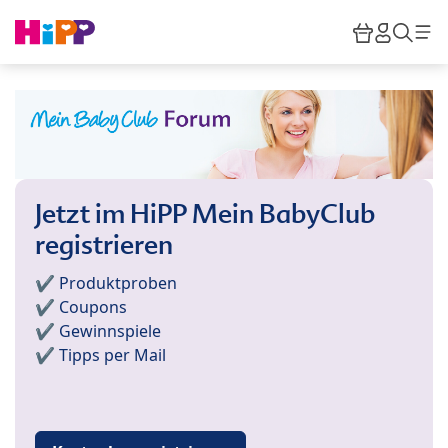
Skip to main content
Warenkor
HiPP M
Such
Jetzt im HiPP Mein BabyClub
registrieren
✔️ Produktproben
✔️ Coupons
✔️ Gewinnspiele
✔️ Tipps per Mail