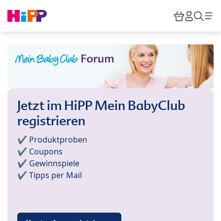
Skip to main content
Warenkor
HiPP M
Such
Jetzt im HiPP Mein BabyClub
registrieren
✔️ Produktproben
✔️ Coupons
✔️ Gewinnspiele
✔️ Tipps per Mail