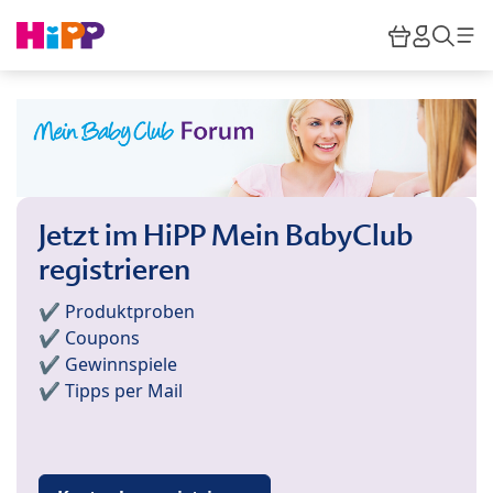
Skip to main content
Warenkor
HiPP M
Such
Jetzt im HiPP Mein BabyClub
registrieren
✔️ Produktproben
✔️ Coupons
✔️ Gewinnspiele
✔️ Tipps per Mail