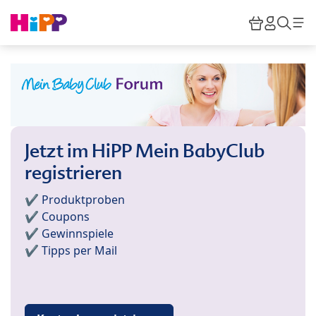
Skip to main content
Warenkor
HiPP M
Such
Jetzt im HiPP Mein BabyClub
registrieren
✔️ Produktproben
✔️ Coupons
✔️ Gewinnspiele
✔️ Tipps per Mail