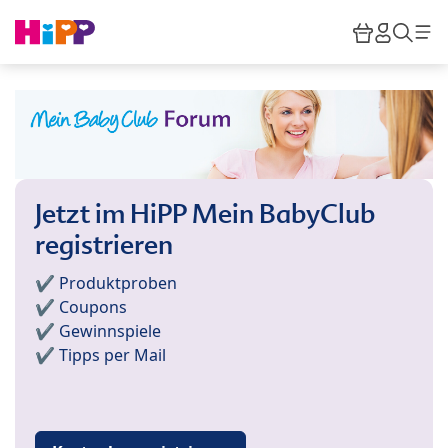
Skip to main content
Warenkor
HiPP M
Such
Jetzt im HiPP Mein BabyClub
registrieren
✔️ Produktproben
✔️ Coupons
✔️ Gewinnspiele
✔️ Tipps per Mail