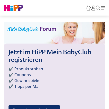
Skip to main content
Warenkor
HiPP M
Such
Jetzt im HiPP Mein BabyClub
registrieren
✔️ Produktproben
✔️ Coupons
✔️ Gewinnspiele
✔️ Tipps per Mail