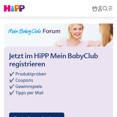
Skip to main content
Warenkor
HiPP M
Such
Jetzt im HiPP Mein BabyClub
registrieren
✔️ Produktproben
✔️ Coupons
✔️ Gewinnspiele
✔️ Tipps per Mail