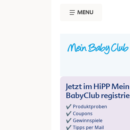
Skip to main content
MENU
Jetzt im HiPP Mein
BabyClub registri
✔️ Produktproben
✔️ Coupons
✔️ Gewinnspiele
✔️ Tipps per Mail