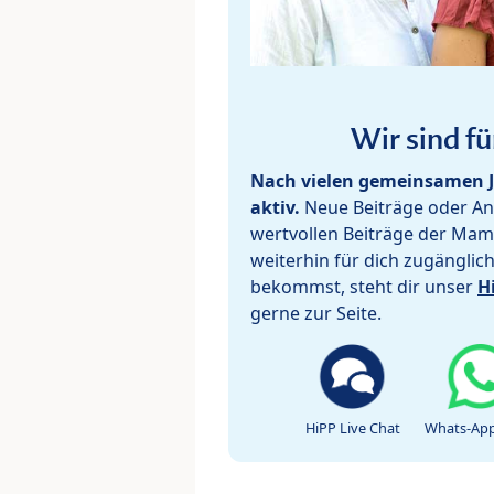
Wir sind fü
Nach vielen gemeinsamen J
aktiv.
Neue Beiträge oder Ant
wertvollen Beiträge der Mam
weiterhin für dich zugänglic
bekommst, steht dir unser
H
gerne zur Seite.
HiPP Live Chat
Whats-App