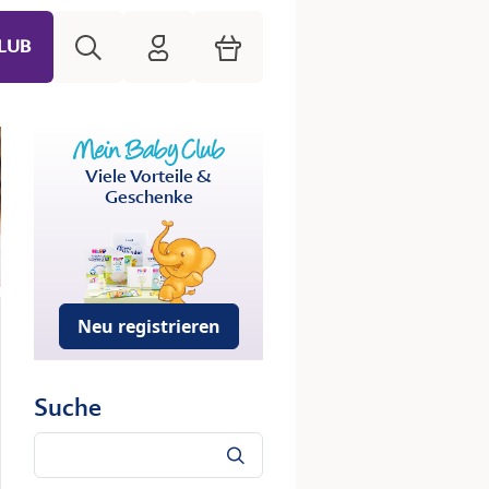
Suche
HiPP Mein Babyclub
Warenkorb
LUB
Viele Vorteile &
Geschenke
Neu registrieren
Suche
Suche