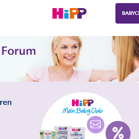
BABYC
eren