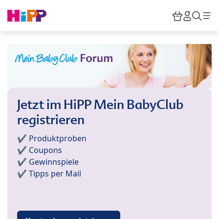
Skip to main content
Warenkor
HiPP M
Such
Jetzt im HiPP Mein BabyClub
registrieren
✔️ Produktproben
✔️ Coupons
✔️ Gewinnspiele
✔️ Tipps per Mail