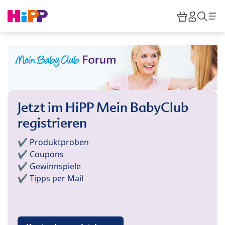
Skip to main content
Warenkor
HiPP M
Such
Jetzt im HiPP Mein BabyClub
registrieren
✔️ Produktproben
✔️ Coupons
✔️ Gewinnspiele
✔️ Tipps per Mail