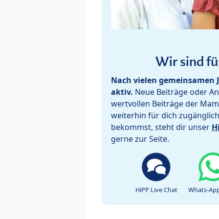
Wir sind fü
Nach vielen gemeinsamen J
aktiv.
Neue Beiträge oder Ant
wertvollen Beiträge der Mam
weiterhin für dich zugänglic
bekommst, steht dir unser
H
gerne zur Seite.
HiPP Live Chat
Whats-App