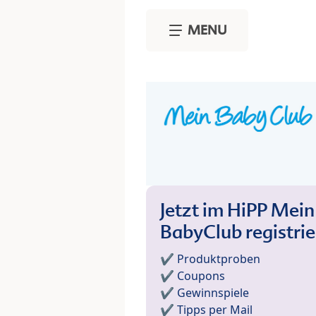
Skip to main content
MENU
Jetzt im HiPP Mein
BabyClub registri
✔️ Produktproben
✔️ Coupons
✔️ Gewinnspiele
✔️ Tipps per Mail