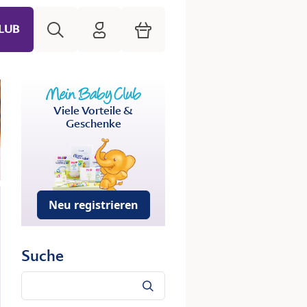
Suche
HiPP Mein Babyclub
Warenkorb
LUB
Viele Vorteile &
Geschenke
Neu registrieren
Suche
Suche