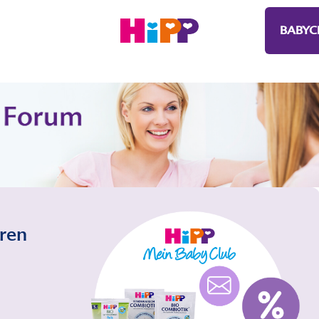
BABYC
eren