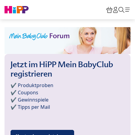
Skip to main content
Warenkor
HiPP M
Such
Jetzt im HiPP Mein BabyClub
registrieren
✔️ Produktproben
✔️ Coupons
✔️ Gewinnspiele
✔️ Tipps per Mail