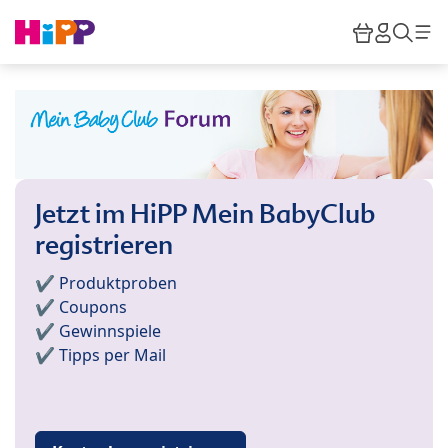
Skip to main content
Warenkor
HiPP M
Such
Jetzt im HiPP Mein BabyClub
registrieren
✔️ Produktproben
✔️ Coupons
✔️ Gewinnspiele
✔️ Tipps per Mail