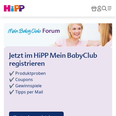
Skip to main content
Warenkor
HiPP M
Such
Jetzt im HiPP Mein BabyClub
registrieren
✔️ Produktproben
✔️ Coupons
✔️ Gewinnspiele
✔️ Tipps per Mail