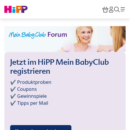
Skip to main content
Warenkor
HiPP M
Such
Jetzt im HiPP Mein BabyClub
registrieren
✔️ Produktproben
✔️ Coupons
✔️ Gewinnspiele
✔️ Tipps per Mail