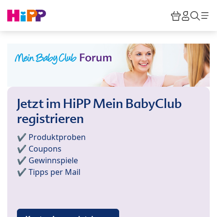
Skip to main content
Warenkor
HiPP M
Such
Jetzt im HiPP Mein BabyClub
registrieren
✔️ Produktproben
✔️ Coupons
✔️ Gewinnspiele
✔️ Tipps per Mail