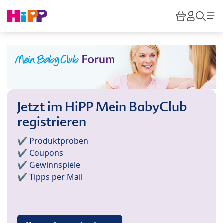
Skip to main content
Warenkor
HiPP M
Such
Jetzt im HiPP Mein BabyClub
registrieren
✔️ Produktproben
✔️ Coupons
✔️ Gewinnspiele
✔️ Tipps per Mail