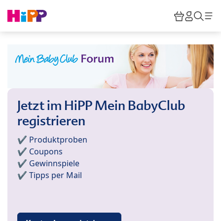
Skip to main content
Warenkor
HiPP M
Such
Jetzt im HiPP Mein BabyClub
registrieren
✔️ Produktproben
✔️ Coupons
✔️ Gewinnspiele
✔️ Tipps per Mail