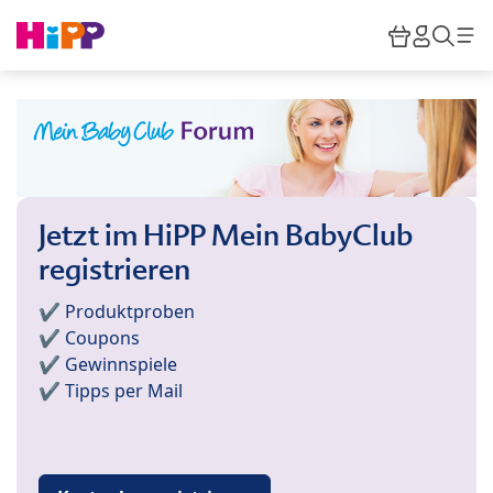
Skip to main content
Warenkor
HiPP M
Such
Jetzt im HiPP Mein BabyClub
registrieren
✔️ Produktproben
✔️ Coupons
✔️ Gewinnspiele
✔️ Tipps per Mail