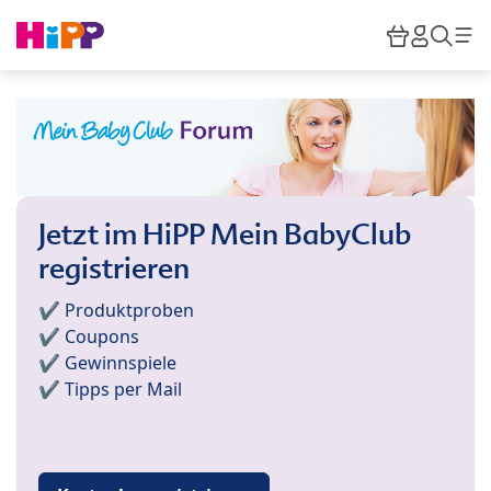
Skip to main content
Warenkor
HiPP M
Such
Jetzt im HiPP Mein BabyClub
registrieren
✔️ Produktproben
✔️ Coupons
✔️ Gewinnspiele
✔️ Tipps per Mail