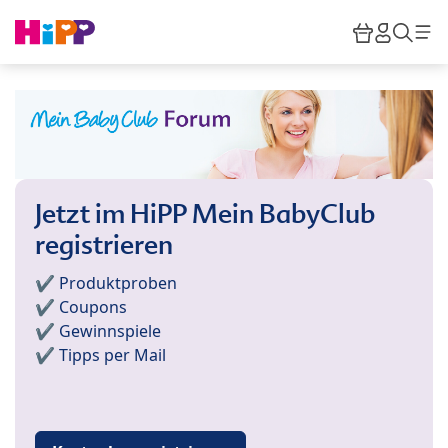
Skip to main content
Warenkor
HiPP M
Such
Jetzt im HiPP Mein BabyClub
registrieren
✔️ Produktproben
✔️ Coupons
✔️ Gewinnspiele
✔️ Tipps per Mail