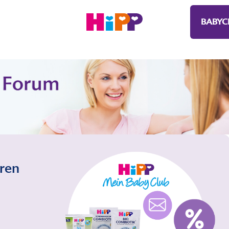
BABYC
eren