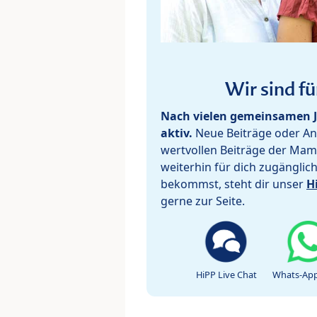
Wir sind fü
Nach vielen gemeinsamen J
aktiv.
Neue Beiträge oder Ant
wertvollen Beiträge der Mam
weiterhin für dich zugänglic
bekommst, steht dir unser
H
gerne zur Seite.
HiPP Live Chat
Whats-App