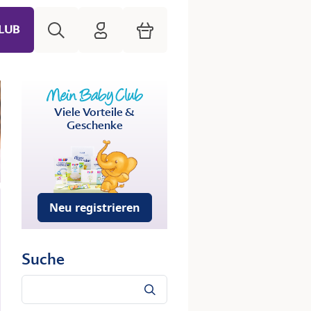
Suche
HiPP Mein Babyclub
Warenkorb
LUB
Viele Vorteile &
Geschenke
Neu registrieren
Suche
Suche