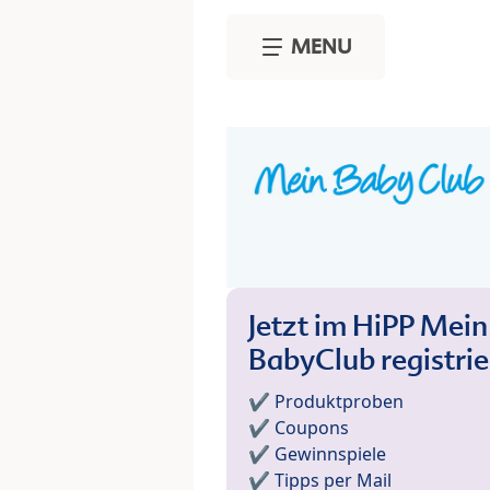
Skip to main content
MENU
Jetzt im HiPP Mein
BabyClub registri
✔️ Produktproben
✔️ Coupons
✔️ Gewinnspiele
✔️ Tipps per Mail