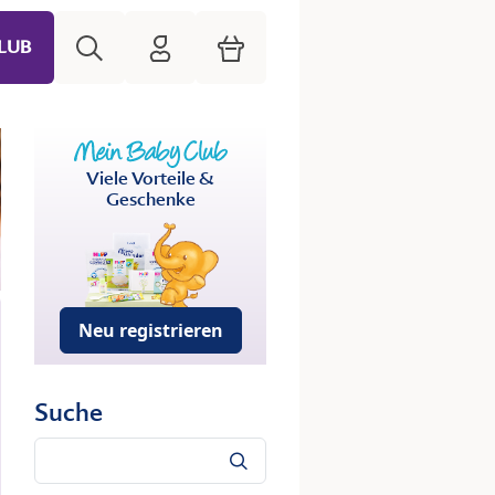
Suche
HiPP Mein Babyclub
Warenkorb
LUB
Viele Vorteile &
Geschenke
Neu registrieren
Suche
Suche