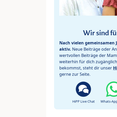
Wir sind fü
Nach vielen gemeinsamen J
aktiv.
Neue Beiträge oder Ant
wertvollen Beiträge der Mam
weiterhin für dich zugänglic
bekommst, steht dir unser
H
gerne zur Seite.
HiPP Live Chat
Whats-App