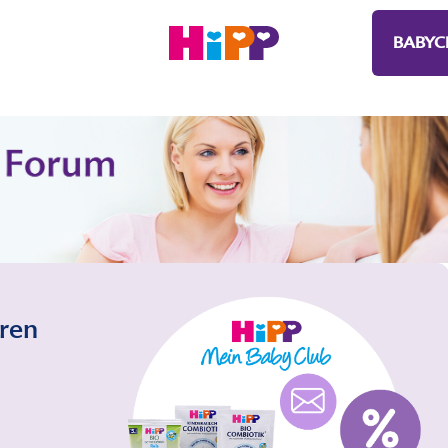
BABYC
eren