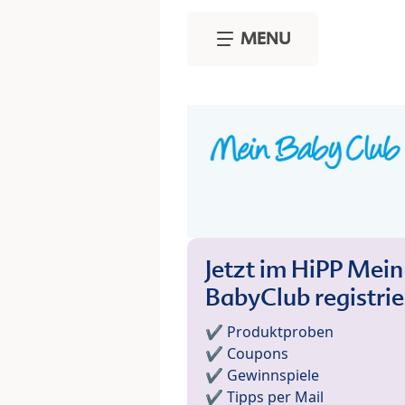
Skip to main content
MENU
Jetzt im HiPP Mein
BabyClub registri
✔️ Produktproben
✔️ Coupons
✔️ Gewinnspiele
✔️ Tipps per Mail