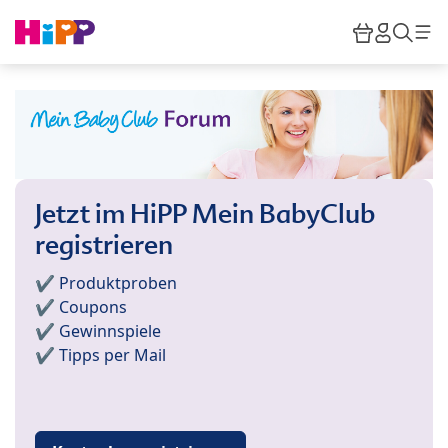
Skip to main content
Warenkor
HiPP M
Such
Jetzt im HiPP Mein BabyClub
registrieren
✔️ Produktproben
✔️ Coupons
✔️ Gewinnspiele
✔️ Tipps per Mail