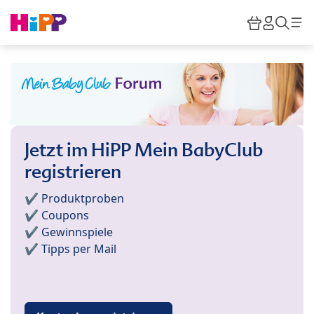
Skip to main content
Warenkor
HiPP M
Such
Jetzt im HiPP Mein BabyClub
registrieren
✔️ Produktproben
✔️ Coupons
✔️ Gewinnspiele
✔️ Tipps per Mail