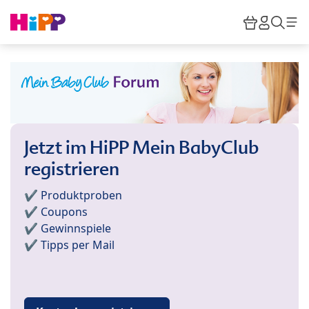
Skip to main content
Warenkor
HiPP M
Such
Jetzt im HiPP Mein BabyClub
registrieren
✔️ Produktproben
✔️ Coupons
✔️ Gewinnspiele
✔️ Tipps per Mail