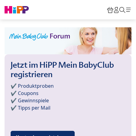
Skip to main content
Warenkor
HiPP M
Such
Jetzt im HiPP Mein BabyClub
registrieren
✔️ Produktproben
✔️ Coupons
✔️ Gewinnspiele
✔️ Tipps per Mail