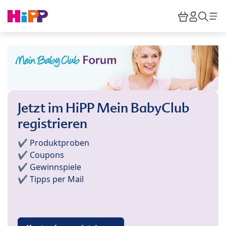
Skip to main content
Warenkor
HiPP M
Such
Jetzt im HiPP Mein BabyClub
registrieren
✔️ Produktproben
✔️ Coupons
✔️ Gewinnspiele
✔️ Tipps per Mail