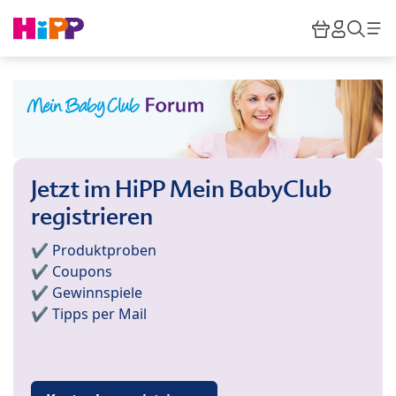
Skip to main content
Warenkor
HiPP M
Such
Jetzt im HiPP Mein BabyClub
registrieren
✔️ Produktproben
✔️ Coupons
✔️ Gewinnspiele
✔️ Tipps per Mail