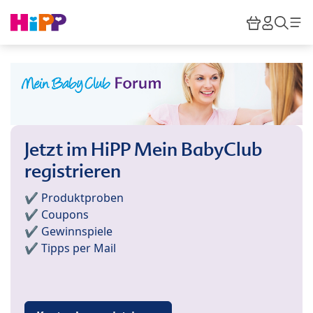
Skip to main content
Warenkor
HiPP M
Such
Jetzt im HiPP Mein BabyClub
registrieren
✔️ Produktproben
✔️ Coupons
✔️ Gewinnspiele
✔️ Tipps per Mail