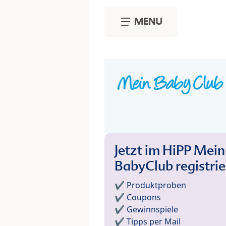
Skip to main content
MENU
Jetzt im HiPP Mein
BabyClub registri
✔️ Produktproben
✔️ Coupons
✔️ Gewinnspiele
✔️ Tipps per Mail