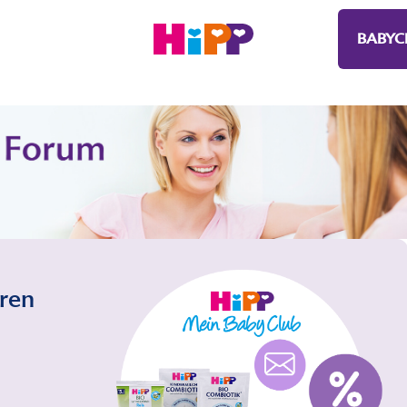
BABYC
eren