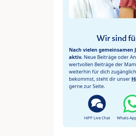
Wir sind fü
Nach vielen gemeinsamen J
aktiv.
Neue Beiträge oder Ant
wertvollen Beiträge der Mam
weiterhin für dich zugänglic
bekommst, steht dir unser
H
gerne zur Seite.
HiPP Live Chat
Whats-App