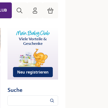
Suche
HiPP Mein Babyclub
Warenkorb
LUB
Viele Vorteile &
Geschenke
Neu registrieren
Suche
Suche