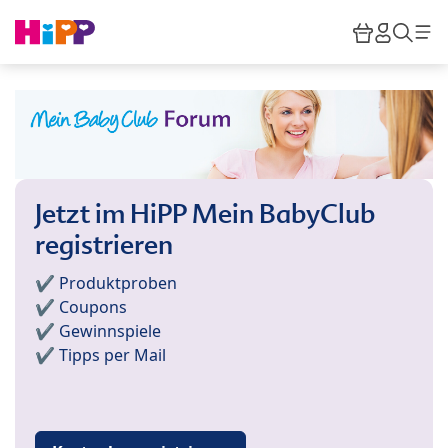
Skip to main content
Warenkor
HiPP M
Such
Jetzt im HiPP Mein BabyClub
registrieren
✔️ Produktproben
✔️ Coupons
✔️ Gewinnspiele
✔️ Tipps per Mail