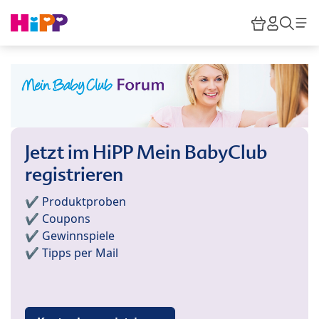
Skip to main content
Warenkor
HiPP M
Such
Jetzt im HiPP Mein BabyClub
registrieren
✔️ Produktproben
✔️ Coupons
✔️ Gewinnspiele
✔️ Tipps per Mail